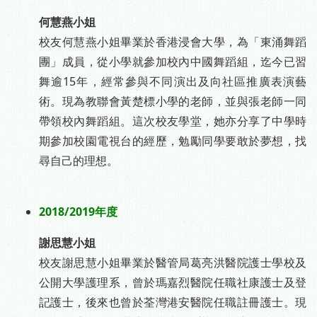
何慧燕小姐
校友何慧燕小姐畢業於香港浸會大學，為「東涌舞蹈
團」成員，從小學就參加校內中國舞蹈組，迄今已習
舞逾15年，經常參與不同演出及向社區推廣表演藝
術。現為教聯會黃楚標小學的老師，並與張老師一同
帶領校內舞蹈組。這次校友學堂，她亦分享了中學時
期參加校園電視台的經歷，勉勵同學要敢於夢想，找
尋自己的理想。
-
2018/2019年度
謝思慧小姐
校友謝思慧小姐畢業於醫管局葛亮洪醫院護士學校及
公開大學護理系，曾於瑪嘉烈醫院任職社康護士及登
記護士，後來也曾於荃灣港安醫院任職註冊護士。現