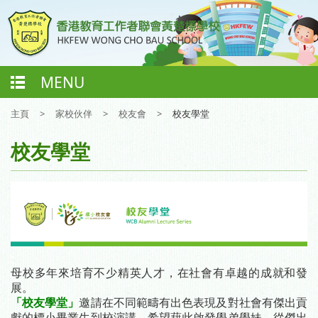
MENU
主頁
>
家校伙伴
>
校友會
>
校友學堂
校友學堂
-
母校多年來培育不少精英人才，在社會有卓越的成就和發
展。
「校友學堂」
邀請在不同範疇有出色表現及對社會有傑出貢
獻的標小畢業生到校演講。希望藉此啟發學弟學妹，從傑出