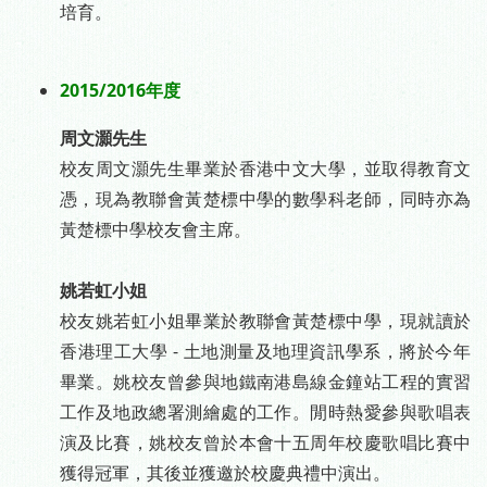
培育。
-
2015/2016年度
周文灝先生
校友周文灝先生畢業於香港中文大學，並取得教育文
憑，現為教聯會黃楚標中學的數學科老師，同時亦為
黃楚標中學校友會主席。
-
姚若虹小姐
校友姚若虹小姐畢業於教聯會黃楚標中學，現就讀於
香港理工大學 - 土地測量及地理資訊學系，將於今年
畢業。姚校友曾參與地鐵南港島線金鐘站工程的實習
工作及地政總署測繪處的工作。閒時熱愛參與歌唱表
演及比賽，姚校友曾於本會十五周年校慶歌唱比賽中
獲得冠軍，其後並獲邀於校慶典禮中演出。