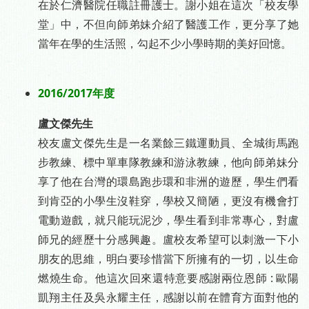
在於仁濟醫院任職註冊護士。謝小姐在這次「校友學
堂」中，不但向師弟妹介紹了醫護工作，更分享了她
當年在學的生活照，勾起不少小學時期的美好回憶。
-
2016/2017年度
盧文傑先生
校友盧文傑先生是一名業餘三鐵運動員、全城街馬跑
步教練、標中單車隊教練和游泳教練，他向師弟妹分
享了他在台灣的環島跑步環和非洲的遊歷，學生們看
到肯亞的小學生沒鞋穿，學校又簡陋，更沒有機會打
電動遊戲，就只能玩泥沙，學生看到非常專心，對盧
師兄的經歷十分感興趣。盧校友希望可以刺激一下小
朋友的思維，明白要珍惜當下所擁有的一切，以生命
燃燒生命。他這次回來還特意要感謝兩位恩師 : 歐陽
凱翔主任及吳永耀主任，感謝以前在體育方面對他的