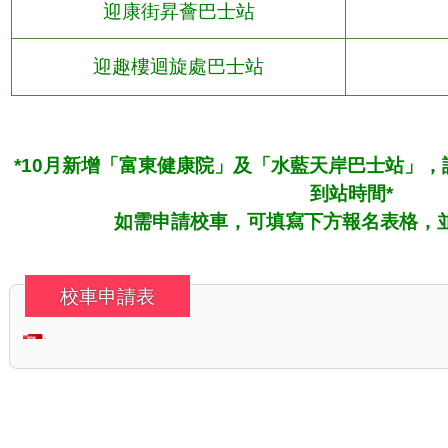
迎康街昇薈巴士站
迎趣樓迴旋處巴士站
*10月新增「富東健康院」及「水藍天岸巴士站」
到站時間*
如需申請校車，可填寫下方報名表格，
校車申請表