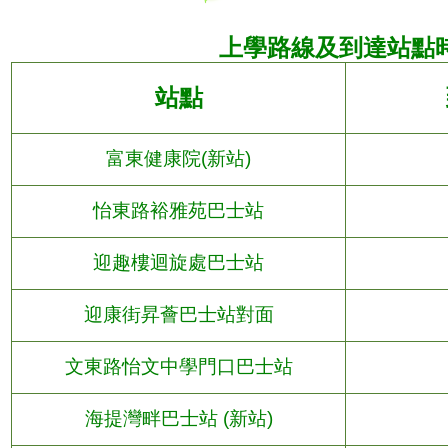
上學
路線及到達站點
站點
富東健康院(
新站
)
怡東路裕雅苑巴士站
迎趣樓迴旋處巴士站
迎康街昇薈巴士站對面
文東路怡文中學門口巴士站
海提灣畔巴士站
(
新站
)