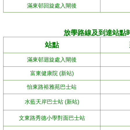
滿東邨回旋處入閘後
放學路線及到達站點
站點
滿東邨迴旋處入閘後
富東健康院
(
新站
)
怡東路裕雅苑巴士站
水藍天岸巴士站
(
新站
)
文東路秀德小學對面巴士站