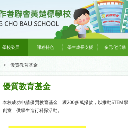
學校發展
課程特色
學生成長支援
多元化活動
>
優質教育基金
優質教育基金
本校成功申請優質教育基金，獲200多萬撥款，以推動STEM學
創室，供學生進行科探活動。