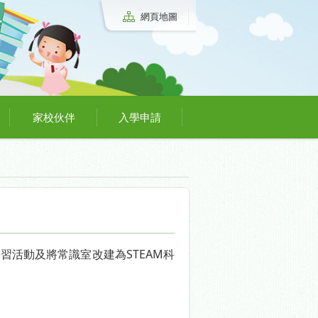
網頁地圖
家校伙伴
入學申請
習活動及將常識室改建為STEAM科