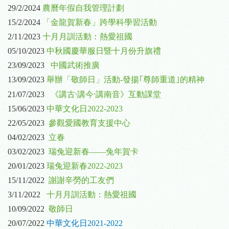
29/2/2024
農曆年假自我管理計劃
15/2/2024
「金龍賀新春」跨學科學習活動
2/11/2023
十月月訓活動：熱愛祖國
05/10/2023
中秋國慶華服日暨十月份升旗禮
23/09/2023
中國武術推廣
13/09/2023
舉辦「敬師日」活動-發揚｢尊師重道｣的精神
《講古·講今·講南音》互動課堂
21/07/2023
15/06/2023
中華文化日2022-2023
22/05/2023
參觀愛國教育支援中心
04/02/2023
立春
03/02/2023
瑞兔迎新春——兔年賀卡
20/01/2023
瑞兔迎新春2022-2023
15/11/2022
謝謝辛勞的工友們
3/11/2022
十月月訓活動：熱愛祖國
10/09/2022
敬師日
20/07/2022
中華文化日2021-2022