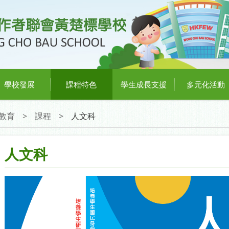
學校發展
課程特色
學生成長支援
多元化活動
教育
>
課程
>
人文科
人文科