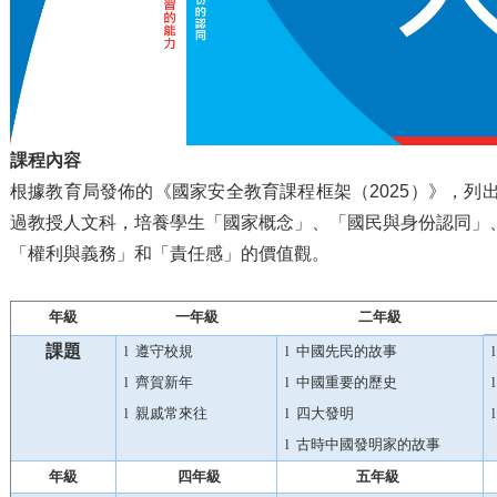
課程內容
根據教育局發佈的《國家安全教育課程框架（2025）》，列
過教授人文科，培養學生「國家概念」、「國民與身份認同」
「權利與義務」和「責任感」的價值觀。
年級
一年級
二年級
課題
l
遵守校
規
l
中國先民的故事
l
l
齊賀新
年
l
中國重要的歷史
l
l
親戚常來
往
l
四大發明
l
l
古時中國發明家的故
事
年級
四年級
五年級