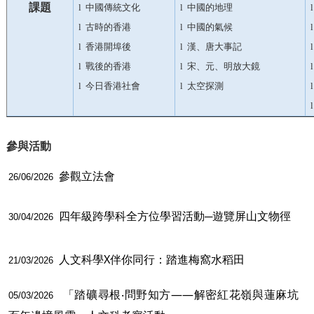
課題
l
中國傳統文
化
l
中國的地理
l
l
古時的香
港
l
中國的氣候
l
l
香港開埠
後
l
漢、唐大事記
l
l
戰後的香
港
l
宋、元、明放大
鏡
l
l
今日香港社
會
l
太空探
測
l
l
參與活動
參觀立法會
26/06/2026
四年級跨學科全方位學習活動─遊覽屏山文物徑
30/04/2026
人文科學X伴你同行：踏進梅窩水稻田
21/03/2026
「踏礦尋根‧問野知方——解密紅花嶺與蓮麻坑
05/03/2026