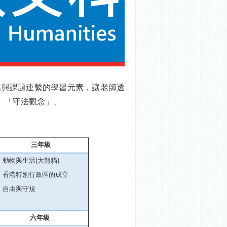
出與課題連繫的學習元素，
讓老師透
、
「守法觀念」、
三年級
動物與生
活
(
大熊貓
)
香港特別行政區的成
立
自由與守
規
六年級