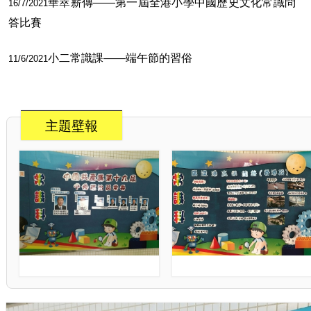
華萃薪傳——第一屆全港小學中國歷史文化常識問
16/7/2021
答比賽
小二常識課——端午節的習俗
11/6/2021
主題壁報