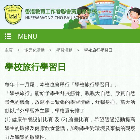
MENU
主頁
>
多元化活動
>
學習活動
>
學校旅行學習日
學校旅行學習日
每年十一月尾，本校也會舉行「學校旅行學習日」。
「學校旅行」能給予學生舒展筋骨、親親大自然、欣賞自然
景色的機會，放鬆平日緊張的學習情緒，舒暢身心。當天活
動以戶外學習為主題，學校還安排了
(1) 健康午餐設計比賽 及 (2) 繪畫比賽，希望透過活動提高
學生的環保及健康飲食意識，加強學生對環境及事物的觀察
力及觸覺的敏銳性。