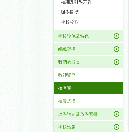
校訓及辦學宗旨
辦學目標
學校校歌
學校設施及特色
組織架構
我們的校長
教師資歷
校曆表
校服式樣
上學時間及放學安排
學校出版