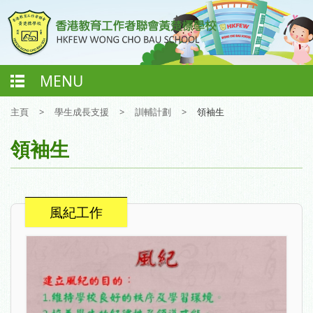
MENU
主頁
>
學生成長支援
>
訓輔計劃
>
領袖生
領袖生
風紀工作