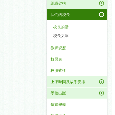
組織架構
我們的校長
校長的話
校長文庫
教師資歷
校曆表
校服式樣
上學時間及放學安排
學校出版
傳媒報導