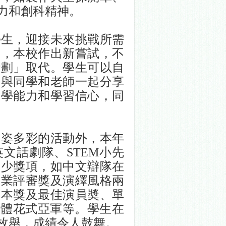
力和創科精神。
學生，迎接未來挑戰所需
期，本校作出新嘗試，不
計劃」取代。學生可以自
後與同學和老師一起分享
自學能力和學習信心，同
多姿多彩的活動外，本年
英文話劇隊、
STEM
小先
不少獎項，如中文辯隊在
專業評審獎及演繹風格兩
劇本獎及最佳演員奬、單
團體花式亞軍等。學生在
枚舉，成績令人鼓舞。