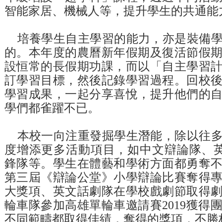
智能家居、機械人等，提升學生的共通能
培養學生自主學習的能力，亦是裝備
的。本年度的農曆新年假期及復活節假
設恒常的長假期功課，而以「自主學習
訂學習目標，然後記錄學習過程。回校
學習成果，一起分享喜悅，提升他們的
學們都雀躍不已。
本校一向注重發掘學生潛能，除以往
度增添更多活動項目，如中文辯論隊、
鋒隊等。學生在體藝和學術方面都勇奪
第三屆《辯論公堂》小學辯論比賽奪得
大獎項、英文話劇隊在學校戲劇節取得
輪車隊參加高雄單輪車邀請賽
2019
獲得
不同範疇都取得佳績，奪得的獎項，不勝