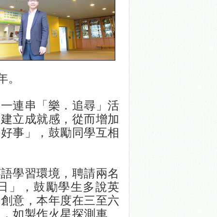
年。
了一連串「樂．追尋」活
，建立成就感，從而增加
人好事」，鼓勵同學互相
英語學習環境，聘請兩名
日」，鼓勵學生多說英
和創意，本年度在三至六
動，如製作火星探測車、