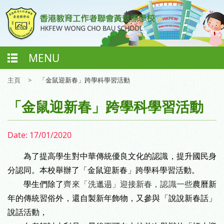
MENU
主頁
>
「金鼠迎新春」跨學科學習活動
「金鼠迎新春」跨學科學習活動
Date:
17/01/2020
為了提高學生對中華傳統優良文化的認識，提升國民身
分認同。本校舉辦了「金鼠迎新春」跨學科學習活動。
學生們除了
齊來「洗邋遢」迎接新春，認識一些
農曆新
年的傳統習俗外，還自製新年飾物，又參與
「說說新春話」
說話活動，