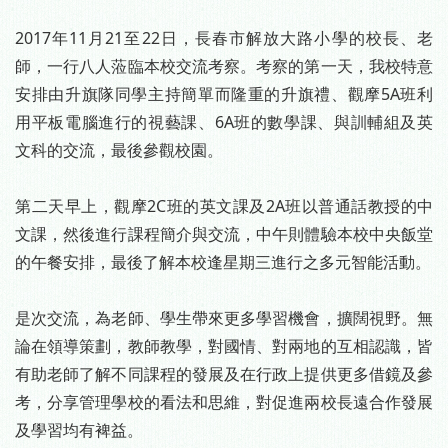
2017年11月21至22日，長春市解放大路小學的校長、老
師，一行八人蒞臨本校交流考察。考察的第一天，我校特意
安排由升旗隊同學主持簡單而隆重的升旗禮、觀摩5A班利
用平板電腦進行的視藝課、6A班的數學課、與訓輔組及英
文科的交流，最後參觀校園。
第二天早上，觀摩2C班的英文課及2A班以普通話教授的中
文課，然後進行課程簡介與交流，中午則體驗本校中央飯堂
的午餐安排，最後了解本校逢星期三進行之多元智能活動。
是次交流，為老師、學生帶來更多學習機會，擴闊視野。無
論在領導策劃，教師教學，對國情、對兩地的互相認識，皆
有助老師了解不同課程的發展及在行政上提供更多借鏡及參
考，分享管理學校的看法和思維，對促進兩校長遠合作發展
及學習均有裨益。