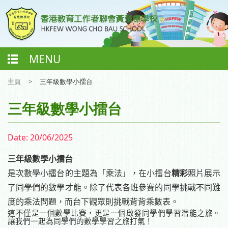
MENU
主頁
>
三年級數學小擂台
三年級數學小擂台
Date:
20/06/2025
三年級數學小擂台
是次數學小擂台的主題為「乘法」，在小擂台
精彩
照片展示
了同學們的數學才能。除了代表各班參賽的同學挑戰不同難
度的乘法問題，而台下觀眾則挑戰背背乘數表。
這不僅是一個數學比賽，更是一個啟發同學們學習潛能之旅。
讓我們一起為同學們的數學學習之旅打氣！