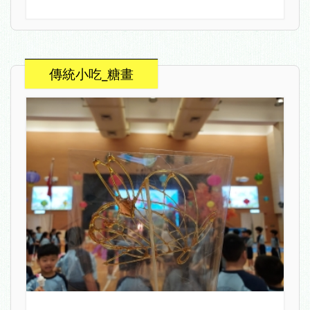
傳統小吃_糖畫