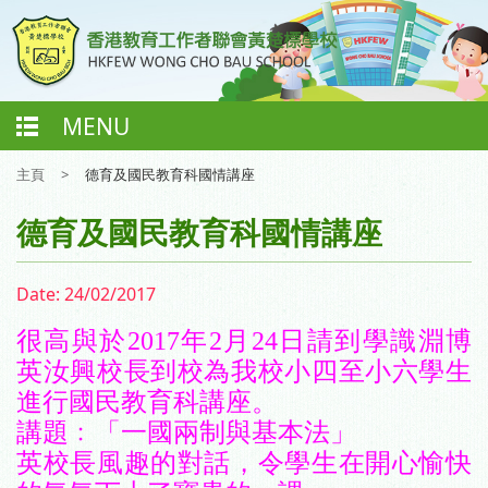
MENU
主頁
>
德育及國民教育科國情講座
德育及國民教育科國情講座
Date:
24/02/2017
很高與於
2017
年
2
月
24
日請到
學識淵博
英汝興校長到校為我校小四至小六學生
進行國民教育科講座。
講題﹕
「一國兩制與基本法」
英校長風趣的對話，令學生在開心愉快