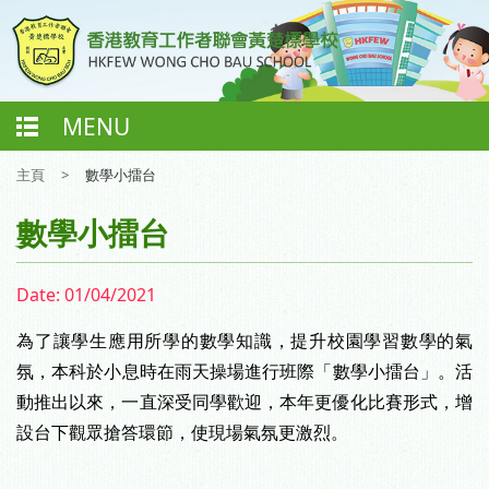
MENU
主頁
>
數學小擂台
數學小擂台
Date:
01/04/2021
為了讓學生應用所學的數學知識，提升校園學習數學的氣
氛，本
科
於小息
時
在雨天操
場
進行班際「數學小擂台」。
活
動推出以來，
一直深受同學歡迎，本年更優化比賽形式，增
設台下觀眾
搶
答環節，使現場氣氛更激烈。