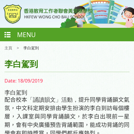
MENU
主頁
>
李白駕到
李白駕到
Date:
18/09/2019
李白駕到
配合校本
「誦讀韻文」活動，
提升同學背誦韻文氣
氛，中文科定期安排由學生扮演的李白到訪每個樓
層，入課室與同學背誦韻文，於李白出現前一星
期，會有中央廣播預告背誦範圍，能成功背誦的同
學會有即時獎賞，同學們都反應熱烈。