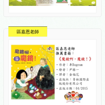
區嘉恩老師