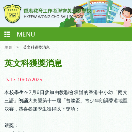
MENU
主頁
>
英文科獲獎消息
英文科獲獎消息
Date:
10/07/2025
本校學生在7月6日參加由教聯會承辦的香港中小幼「兩文
三語」朗誦大賽暨第十一屆「曹燦盃」青少年朗誦香港地區
決賽，恭喜參加學生獲得以下獎項：
銀獎：