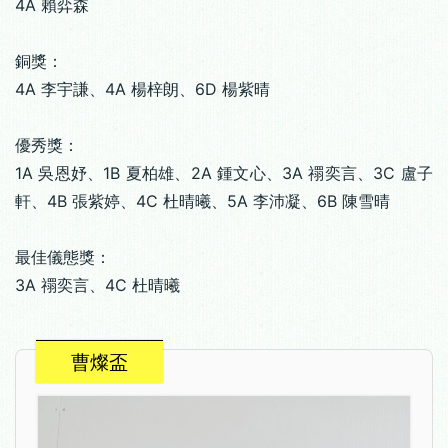
4A 賴弈森
銅獎：
4A 李宇謙、4A 楊梓朗、6D 楊紫晴
優秀獎：
1A 吳恩妤、1B 夏柏雄、2A 鍾文心、3A 禤奕言、3C 盧子
軒、4B 張紫婷、4C 杜晴曦、5A 李沛凝、6B 陳雪晴
最佳儀態獎：
3A 禤奕言、4C 杜晴曦
曹燦盃