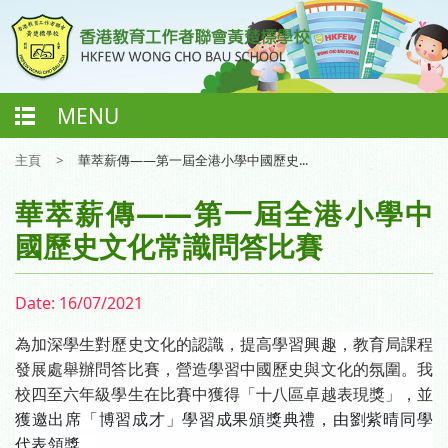
MENU
主頁
>
華萃薪傳——第一屆全港小學中國歷史...
華萃薪傳——第一屆全港小學中
國歷史文化常識問答比賽
Date:
16/07/2021
為加深學生對歷史文化的認識，提高學習興趣，教育局課程
發展處舉辦問答比賽，營造學習中國歷史與文化的氛圍。我
校四至六年級學生在比賽中
獲得「十八區卓越表現獎」，並
獲邀出席「博習成才」學習成果頒獎典禮，由劉紫晴同學
代表領獎。