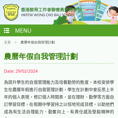
MENU
主頁
>
農曆年假自我管理計劃
農曆年假自我管理計劃
Date:
29/02/2024
為提升學生的自我管理能力及培養勤勞的態度，本校安排學
生在農曆年假進行自
我管理計劃，
學生在計劃中會反思上半
年的個人表現，修訂個人時間表，並
在理財、勤學等方面自
訂學習目標，在假期中學習持之以恒地完成目標，
以
助他們
成為有生活自理能力、勤奮向上、有責任感及堅毅精神的