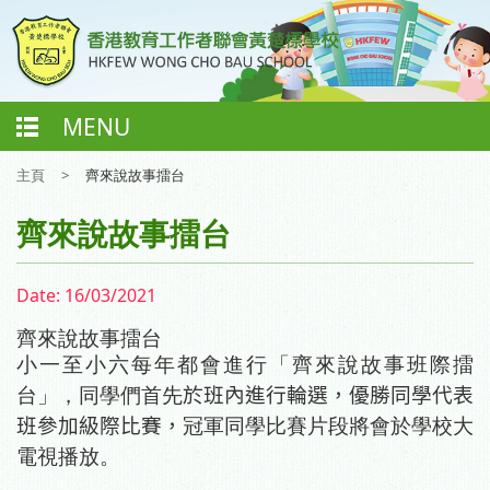
MENU
主頁
>
齊來說故事擂台
齊來說故事擂台
Date:
16/03/2021
齊來說故事擂台
小一至小六每年都會進行「齊來說故事班際擂
台」，同學們首先
於班內進行輪選，優勝同學代表
班參加級際比賽，
冠軍同學比賽片段將會於學校大
電視播放。