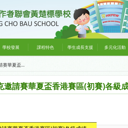
學校發展
課程特色
學生成長支援
多元化活動
賽華夏盃...
匹克邀請賽華夏盃香港賽區(初賽)各級