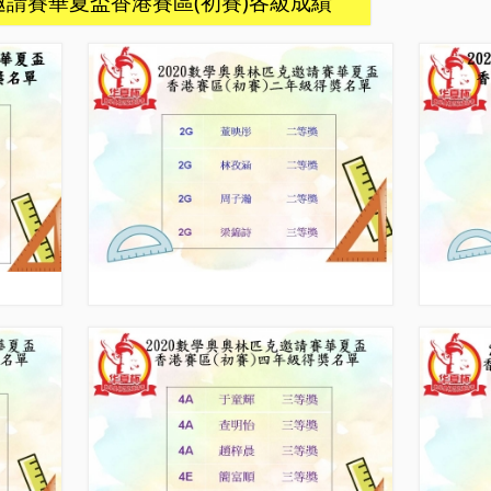
邀請賽華夏盃香港賽區(初賽)各級成績