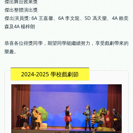
傑出舞台效果獎
傑出整體演出獎
傑出演員獎: 6A 王嘉馨、6A 李文龍、5D 馮天樂、4A 賴奕
森及4A 楊梓朗
恭喜各位得獎同學，期望同學能繼續努力，享受戲劇帶來的
樂趣。
2024-2025 學校戲劇節