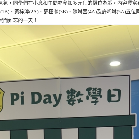
氣氛，同學們在小息和午間亦參加多元化的攤位遊戲，內容豐富
 (1B)
、黃梓淳
(2A)
、薛槿瀚
(3B)
、陳琳萱
(4A)
及許晞琳
(5A)
五位
實而難忘的一天！