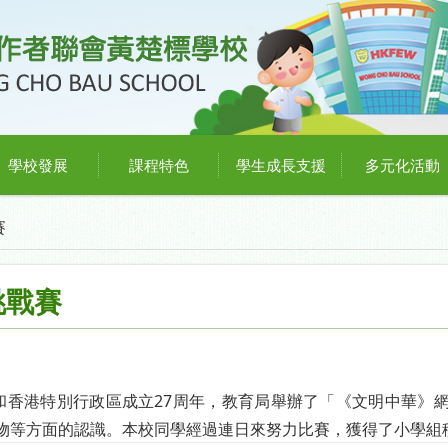
學校發展
課程特色
學生成長支援
多元化活動
賽
挑戰賽
和香港特別行政區成立27周年，教育局舉辦了「《文明中華》
物等方面的認識。本校同學經過連日來努力比賽，獲得了小學組