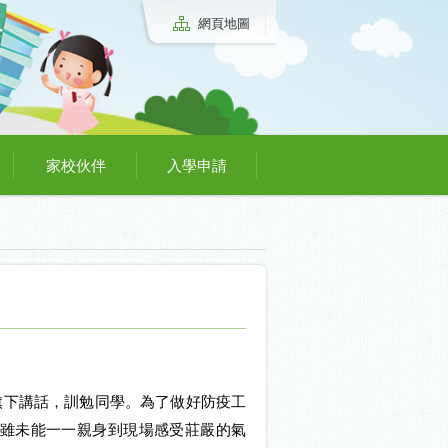
網頁地圖
家校伙伴
入學申請
旗下講話，訓勉同學。為了做好防疫工
雖未能一一親身到現場感受莊嚴的氣