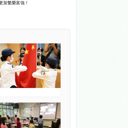
更加繁榮富強！