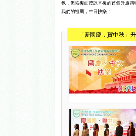
氛，但恢復面授課堂後的首個升旗禮
我們的祖國，生日快樂！
「慶國慶．賀中秋」升