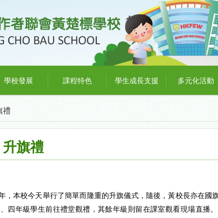
學校發展
課程特色
學生成長支援
多元化活動
旗禮
」升旗禮
年，本校今天舉行了簡單而隆重的升旗儀式，隨後，黃校長亦在國
三、四年級學生前往禮堂觀禮，其餘年級則留在課室觀看現場直播。