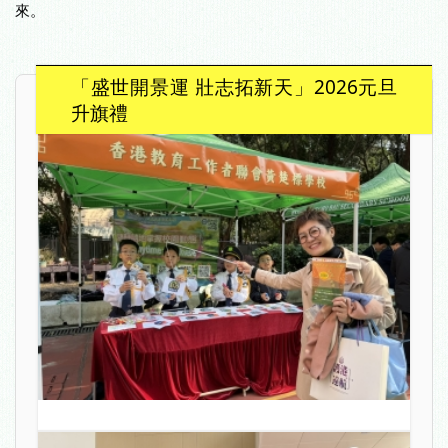
來。
「盛世開景運 壯志拓新天」2026元旦
升旗禮