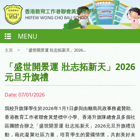
MENU
主頁
>
「盛世開景運 壯志拓新天」2026...
「盛世開景運 壯志拓新天」2026
元旦升旗禮
Date:
07/01/2026
我校升旗隊學生於2026年1月1日參與由離島民政事務處贊助、
香港教育工作者聯會黃楚標中小學、香港升旗隊總會及多個社
區團體合辦之「盛世開景運 壯志拓新天」2026元旦升旗禮活
動，藉此凝聚社區力量，培育學生的愛國情懷，共創美好未