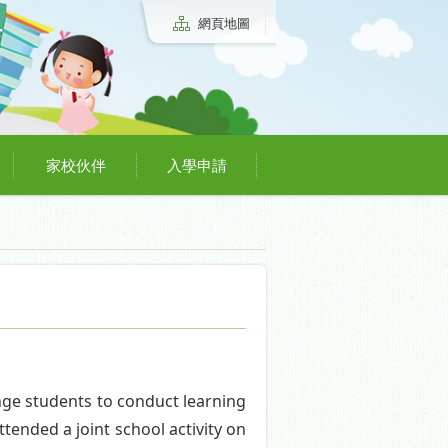
網頁地圖
家校伙伴
入學申請
ange students to conduct learning
tended a joint school activity on