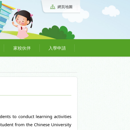
網頁地圖
家校伙伴
入學申請
ents to conduct learning activities 
tudent from the Chinese University 