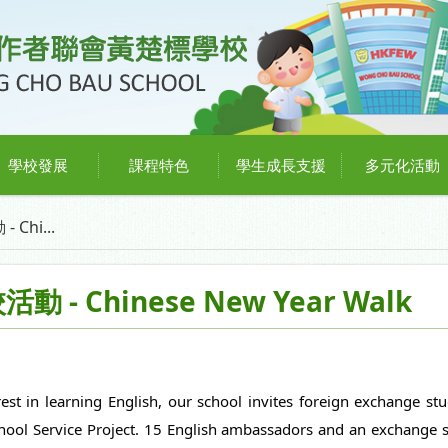
學校發展
課程特色
學生成長支援
多元化活動
hi...
 Chinese New Year Walk
est in learning English, our school invites foreign exchange stud
hool Service Project. 15 English ambassadors and an exchange s