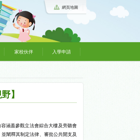
網頁地圖
家校伙伴
入學申請
視野】
內容涵蓋參觀立法會綜合大樓及旁聽會
，並闡釋其制定法律、審批公共開支及