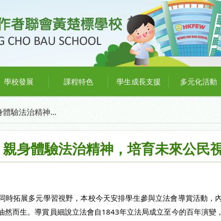
學校發展
課程特色
學生成長支援
多元化活動
體驗法治精神...
：親身體驗法治精神，培育未來公民
同時拓展多元學習視野，本校今天安排學生參與立法會導賞活動，
油然而生。導賞員細說立法會自1843年立法局成立至今的百年演變