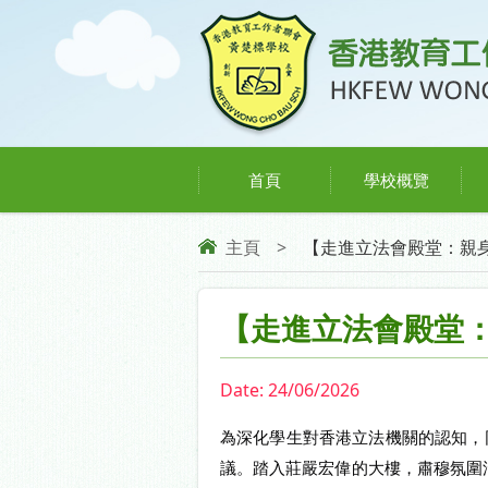
首頁
學校概覽
主頁
>
【走進立法會殿堂：親身
【走進立法會殿堂
Date:
24/06/2026
為深化學生對香港立法機關的認知，
議。踏入莊嚴宏偉的大樓，肅穆氛圍