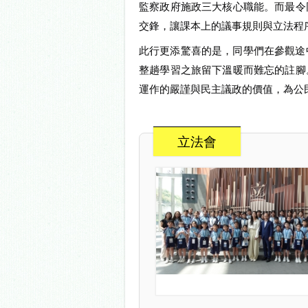
監察政府施政三大核心職能。而最令
交鋒，讓課本上的議事規則與立法程
此行更添驚喜的是，同學們在參觀途
整趟學習之旅留下溫暖而難忘的註腳
運作的嚴謹與民主議政的價值，為公
立法會