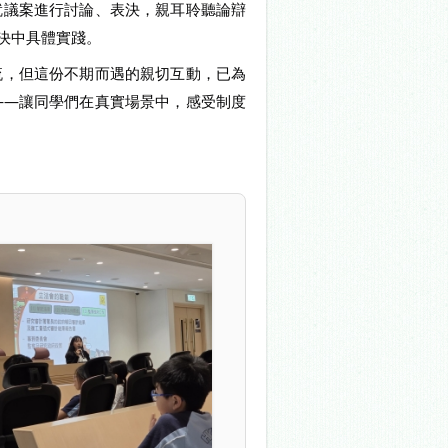
就議案進行討論、表決，親耳聆聽論辯
決中具體實踐。
流，但這份不期而遇的親切互動，已為
——讓同學們在真實場景中，感受制度