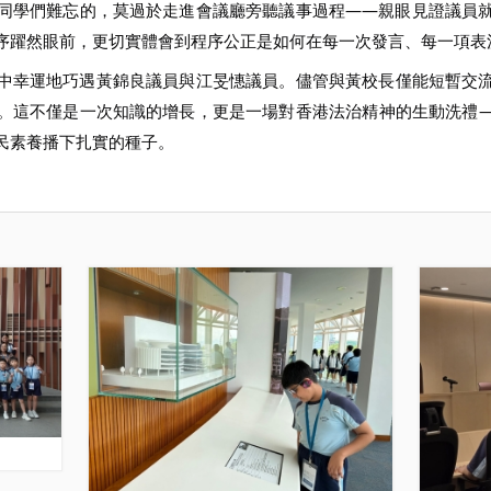
同學們難忘的，莫過於走進會議廳旁聽議事過程——親眼見證議員
序躍然眼前，更切實體會到程序公正是如何在每一次發言、每一項表
中幸運地巧遇黃錦良議員與江旻憓議員。儘管與黃校長僅能短暫交
。這不僅是一次知識的增長，更是一場對香港法治精神的生動洗禮
民素養播下扎實的種子。