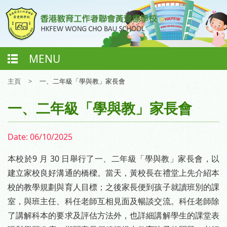
MENU
主頁
>
一、二年級「學與教」家長會
一、二年級「學與教」家長會
Date:
06/10/2025
9
30
本校於
月
日舉行了一、二年級「學與教」家長會，以
建立家校良好溝通的橋樑。當天，黃校長在禮堂上先介紹本
校的教學規劃與育人目標；之後家長便到孩子就讀班別的課
室，與班主任、科任老師互相見面及暢談交流。科任老師除
了講解科本的要求及評估方法外，也詳細講解學生的課堂表