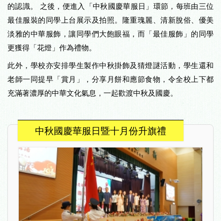
的認識。 之後，便進入「中秋國慶華服日」環節，每班由三位
最佳服裝的同學上台展示及拍照。隆重瑰麗、清新脫俗、優美
淡雅的中華服飾，讓同學們大飽眼福，而「最佳服飾」的同學
更獲得「花燈」作為禮物。
此外，學校亦安排學生製作中秋掛飾及猜燈謎活動，學生還和
老師一同提早「賞月」，分享月餅和應節食物，令全校上下都
充滿著濃厚的中華文化氣息，一起歡渡中秋及國慶。
中秋國慶華服日暨十月份升旗禮