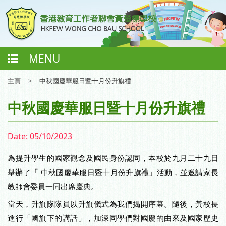
MENU
主頁
>
中秋國慶華服日暨十月份升旗禮
中秋國慶華服日暨十月份升旗禮
Date:
05/10/2023
為提升學生的國家觀念及國民身份認同，本校於九月二十九日
舉辦了「 中秋國慶華服日暨十月份升旗禮
」活動，並邀請家長
教師會委員一同出席慶典。
當天，升旗隊隊員以升旗儀式為我們揭開序幕。隨後，黃校長
進行「國旗下的講話」，加深同學們對國慶的由來及國家歷史