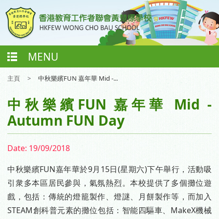
MENU
主頁
>
中秋樂繽FUN 嘉年華 Mid -...
中秋樂繽FUN 嘉年華 Mid -
Autumn FUN Day
Date:
19/09/2018
中秋樂繽FUN嘉年華於9月15日(星期六)下午舉行，活動吸
引衆多本區居民參與，氣氛熱烈。本校提供了多個攤位遊
戲，包括：傳統的燈籠製作、燈謎、月餅製作等，而加入
STEAM創科普元素的攤位包括：智能四驅車、MakeX機械