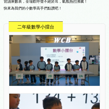
背誦乘數表，全場歡呼聲不絕於耳，氣氛熱烈沸騰！
快來為我們的小數學高手們點讚吧！
二年級數學小擂台