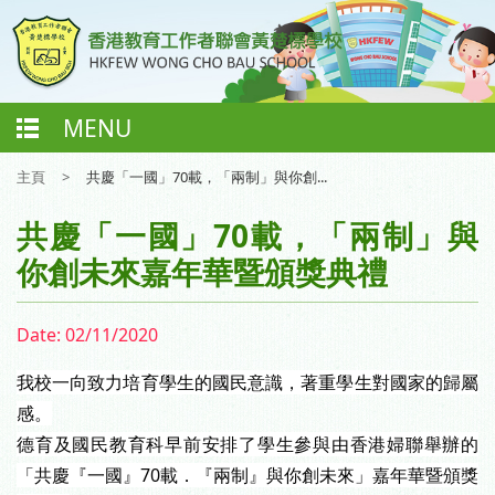
MENU
主頁
>
共慶「一國」70載，「兩制」與你創...
共慶「一國」70載，「兩制」與
你創未來嘉年華暨頒獎典禮
Date:
02/11/2020
我校一向致力培育學生的國民意識，著重學生對國家的歸屬
感。
德育及國民教育科早前安排了學生參與由香港婦聯舉辦的
「共慶『一國』
70
載．『兩制』與你創未來」嘉年華暨頒獎