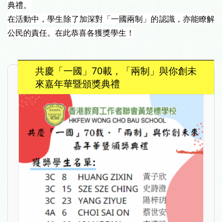
典禮。
在活動中，學生除了加深對「一國兩制」的認識，亦能瞭解
公民的責任。在此恭喜各獲獎學生！
共慶「一國」70載，「兩制」與你創未
來嘉年華暨頒獎典禮