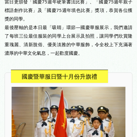
當日更頒發「國慶75週年硬筆書法比賽」、「國慶75週年親子
標語創作比賽」及「國慶75週年填色比賽」獎項，恭賀各位獲
獎的同學。
最後壓軸的是本日最「吸睛」環節—國慶華服展示，我們邀請
了每班三位最佳服裝的同學上台展示及拍照，讓同學們欣賞隆
重瑰麗、清新脫俗、優美淡雅的中華服飾，令全校上下充滿著
濃厚的中華文化氣息，一起歡度國慶。
國慶暨華服日暨十月份升旗禮