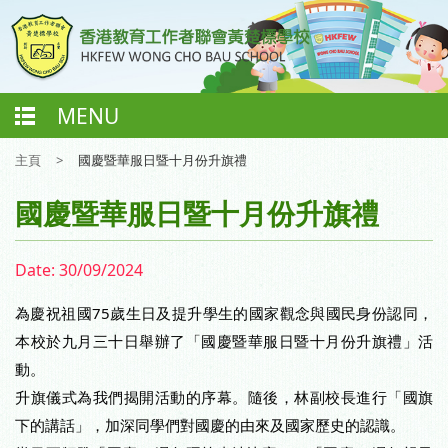
MENU
主頁
>
國慶暨華服日暨十月份升旗禮
國慶暨華服日暨十月份升旗禮
Date:
30/09/2024
為慶祝祖國75歲生日及提升學生的國家觀念與國民身份認同，
本校於九月三十日舉辦了「國慶暨華服日暨十月份升旗禮」活
動。
升旗儀式為我們揭開活動的序幕。隨後，林副校長進行「國旗
下的講話」，加深同學們對國慶的由來及國家歷史的認識。