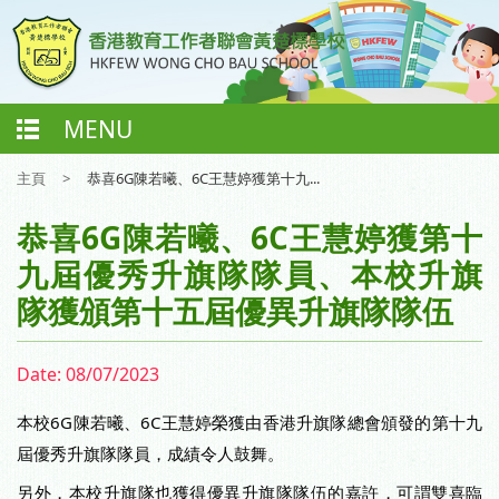
MENU
主頁
>
恭喜6G陳若曦、6C王慧婷獲第十九...
恭喜6G陳若曦、6C王慧婷獲第十
九屆優秀升旗隊隊員、本校升旗
隊獲頒第十五屆優異升旗隊隊伍
Date:
08/07/2023
本校6G陳若曦、6C王慧婷榮獲由香港升旗隊總會頒發的第十九
屆優秀升旗隊隊員，成績令人鼓舞。
另外，本校升旗隊也獲得優異升旗隊隊伍的嘉許，可謂雙喜臨