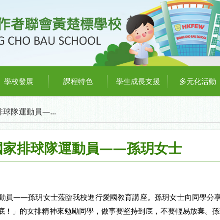
學校發展
課程特色
學生成長支援
多元化活動
球隊運動員—...
國家排球隊運動員——孫玥女士
動員——孫玥女士蒞臨我校進行愛國教育講座。孫玥女士向同學分
底！」的女排精神來勉勵同學，做事要堅持到底，不要輕易放棄。孫玥