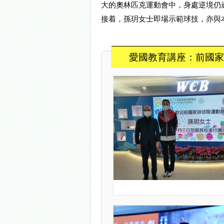
大的奧林匹克運動會中，身處逆境仍
接着，孫玥女士即場示範球技，亦與
愛國教育講座：前國家