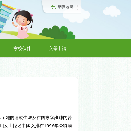
網頁地圖
家校伙伴
入學申請
享了她的運動生涯及在國家隊訓練的苦
女士憶述中國女排在1996年亞特蘭