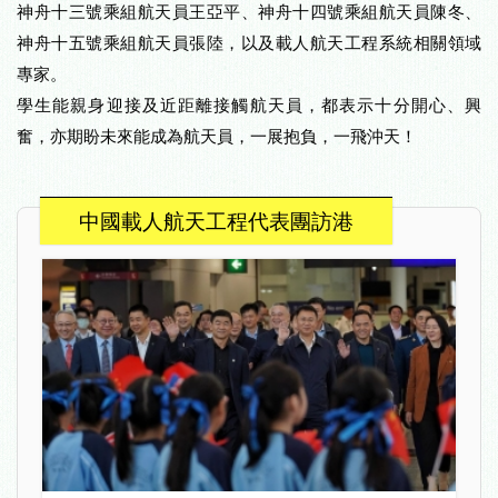
神舟十三號乘組航天員王亞平、神舟十四號乘組航天員陳冬、
神舟十五號乘組航天員張陸，以及載人航天工程系統相關領域
專家。
學生能親身迎接及近距離接觸航天員，都表示十分開心、興
奮，亦期盼未來能成為航天員，一展抱負，一飛沖天！
中國載人航天工程代表團訪港