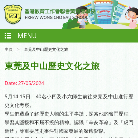
MENU
主頁
>
東莞及中山歷史文化之旅
東莞及中山歷史文化之旅
Date:
27/05/2024
5月14-15日，40名小四及小六師生前往東莞及中山進行歷
史文化考察。
學生們透過了解歷史人物的生平事蹟，探索他的奮鬥歷程，
學習其堅毅和不屈不撓的精神。認識「辛亥革命」及「虎門
銷煙」等重要歷史事件對國家發展的深遠影響。