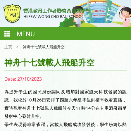
MENU
主頁
>
神舟十七號載人飛船升空
神舟十七號載人飛船升空
Date:
27/10/2023
為提升學生的國民身份認同及增加對國家航天科技發展的認
識，我校於10月26日安排了四至六年級學生到禮堂收看直播，
實時觀看神舟十七號載人飛船於今天11時14分在甘肅酒泉衛星
發射中心發射升空。
學生表現得非常雀躍，當載人飛船成功發射後，學生紛紛以熱