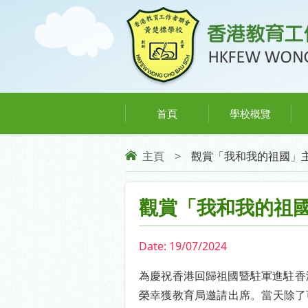
首頁
學校概覽
主頁
>
觀賞「我和我的祖國」
觀賞「我和我的祖
Date:
19/07/2024
為慶祝香港回歸祖國暨駐軍進駐香
榮幸獲教育局邀請出席。當天除了