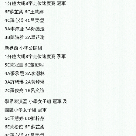
1分鐘大繩8字走位速度賽 冠軍
6E蘇芷柔 6C王慧婷
4C羅心渘 4C呂奕瑩
3A李沛凝 3A鄭皓澄
3B陳詩雅 2A畢芷瑜
新界西 小學公開組
1分鐘大繩8字走位速度賽 季軍
5E黃冠量 6C董浚熙
4A張承熙 3A李灝林
3A許晞琳 2A黃焯琳
2C羅俊堯 1B呂奕誼
學界表演盃 小學女子組 冠軍 及
團體小學女子組 冠軍
6C王慧婷 6D鄒梓彤
6E黃松苡 6F 蘇芷柔
4C羅心渘 4C呂奕瑩