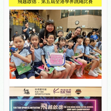
飛越啟德．第五屆全港學界跳繩比賽