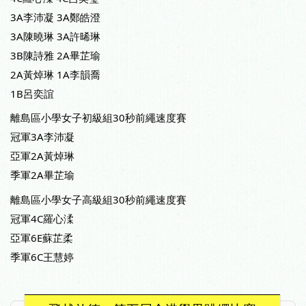
3A李沛凝 3A鄭皓澄
3A陳曉琳 3A許晞琳
3B陳詩雅 2A畢芷瑜
2A黃焯琳 1A李韻喬
1B呂奕誼
離島區小學女子初級組30秒前繩速度賽
冠軍3A李沛凝
亞軍2A黃焯琳
季軍2A畢芷瑜
離島區小學女子高級組30秒前繩速度賽
冠軍4C羅心渘
亞軍6E蘇芷柔
季軍6C王慧婷