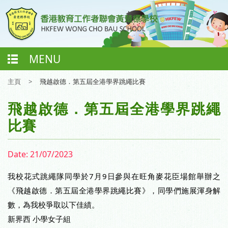
MENU
主頁
>
飛越啟德．第五屆全港學界跳繩比賽
飛越啟德．第五屆全港學界跳繩
比賽
Date:
21/07/2023
我校花式跳繩隊同學於7月9日參與在旺角麥花臣場館舉辦之
《飛越啟德．第五屆全港學界跳繩比賽》，同學們施展渾身解
數，為我校爭取以下佳績。
新界西 小學女子組