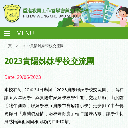
MENU
主頁
>
2023貴陽姊妹學校交流團
2023貴陽姊妹學校交流團
Date:
29/06/2023
本校在6月20至24日舉辦「2023貴陽姊妹學校交流團」，旨在
讓五六年級學生與貴陽市姊妹學校學生進行交流活動。由於臨
近端午佳節，姊妹學校（貴陽市省府路小學）更安排了中華傳
統節日「濃濃糉意情，兩校齊歡慶」端午趣味活動，讓學生切
身感悟與祖國同根同源的血脈聯繫。