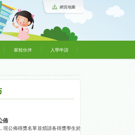
網頁地圖
家校伙伴
入學申請
佈
公佈
，現公佈得獎名單並煩請各得獎學生於