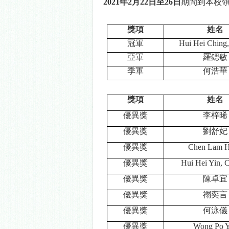
2021
年
2
月
22
日至
26
日
期間到本校
獎項
姓名
冠軍
Hui Hei Ching,
亞軍
羅鍶敏
季軍
何浩華
獎項
姓名
優異獎
李梓晞
優異獎
劉舒妃
優異獎
Chen Lam 
優異獎
Hui Hei Yin, 
優異獎
陳卓宜
優異獎
禤奕言
優異獎
何泳儀
優異獎
Wong Po Y