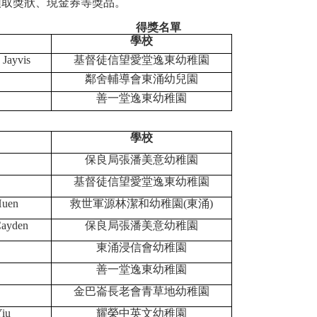
領取獎狀、現金券等獎品。
得獎名單
學校
 Jayvis
基督徒信望愛堂逸東幼稚園
鄰舍輔導會東涌幼兒園
善一堂逸東幼稚園
學校
保良局張潘美意幼稚園
基督徒信望愛堂逸東幼稚園
Huen
救世軍源林潔和幼稚園
(
東涌
)
Cayden
保良局張潘美意幼稚園
東涌浸信會幼稚園
善一堂逸東幼稚園
金巴崙長老會青草地幼稚園
iu
耀榮中英文幼稚園