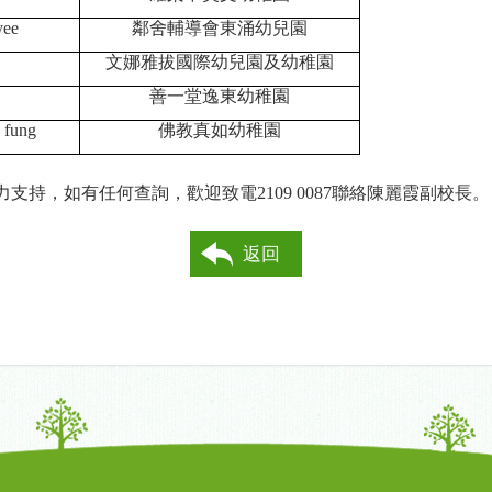
yee
鄰舍輔導會東涌幼兒園
文娜雅拔國際幼兒園及幼稚園
善一堂逸東幼稚園
 fung
佛教真如幼稚園
力支持，如有任何查詢，歡迎致電
2109 0087
聯絡陳麗霞副校長。
返回