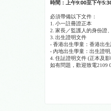
9:00
5:3
時間：上午
至下午
必須帶備以下文件：
1.
小一註冊證正本
2.
家長／監護人的身份證
3.
出生證明文件
-
香港出生學童：香港出生
-
內地出生學童：出生證明
4.
住訨證明文件
(
正本及影
如有問題，歡迎致電
2109 