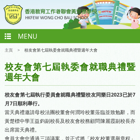
MENU
主頁
>
校友會第七屆執委會就職典禮暨週年大會
校友會第七屆執委會就職典禮暨
週年大會
校友會第七屆執行委員會就職典禮暨校友同樂日2023已於7
月7日順利舉行。
當天典禮邀請母校法團校董會何潤玲校董蒞臨並致勉辭，而
黃楚標中學王益鈞副校長及校友會校務顧問陳麗霞副校長亦
出席當天典禮。
會員大會中通過三項議案，並正式將「校友校董選舉章程」