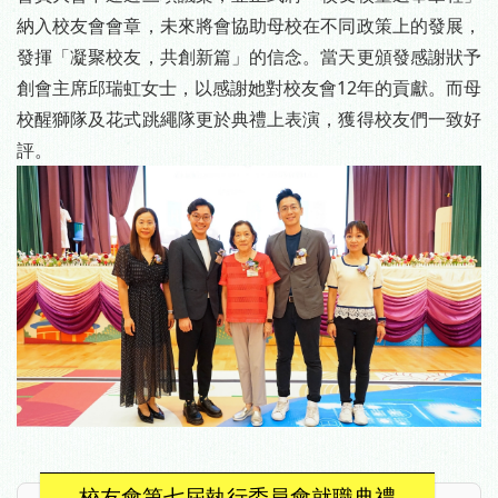
納入校友會會章，未來將會協助母校在不同政策上的發展，
發揮「凝聚校友，共創新篇」的信念。當天更頒發感謝狀予
創會主席邱瑞虹女士，以感謝她對校友會12年的貢獻。而母
校醒獅隊及花式跳繩隊更於典禮上表演，獲得校友們一致好
評。
校友會第七屆執行委員會就職典禮