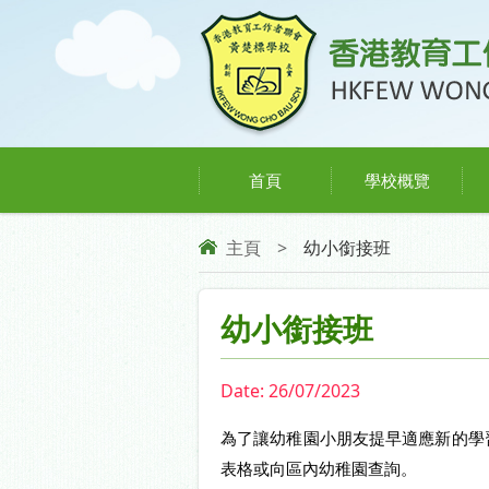
首頁
學校概覽
主頁
>
幼小銜接班
幼小銜接班
Date:
26/07/2023
為了讓幼稚園小朋友提早適應新的學
表格或向區內幼稚園查詢。