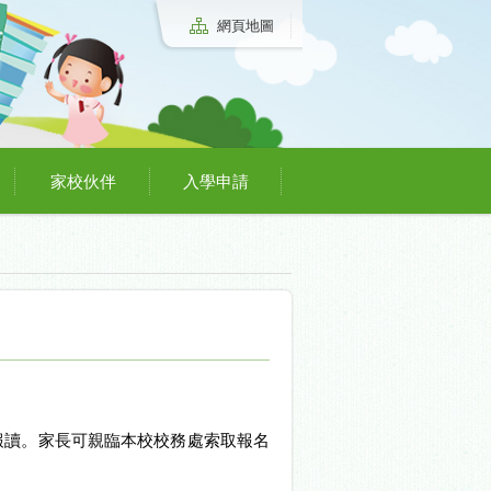
網頁地圖
家校伙伴
入學申請
報讀。家長可親臨本校校務處索取報名