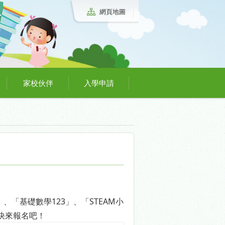
網頁地圖
家校伙伴
入學申請
、「基礎數學123」、「STEAM小
快來報名吧！