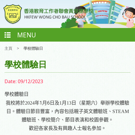
MENU
主頁
>
學校體驗日
學校體驗日
Date:
09/12/2023
學校體驗日
1
6
我校將於
2024
年
月
日
及
1
月
13
日（星期六）舉辦學校體驗
日。體驗日節目豐富，內容包括親子英文體驗班、
STEAM
體驗班、學校簡介、節目表演和校園參觀。
歡迎各家長及有興趣人士報名參加。